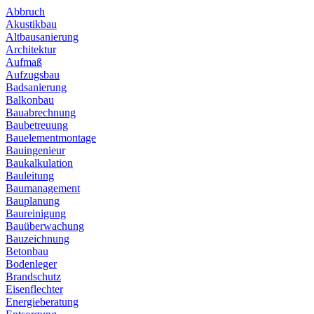
Abbruch
Akustikbau
Altbausanierung
Architektur
Aufmaß
Aufzugsbau
Badsanierung
Balkonbau
Bauabrechnung
Baubetreuung
Bauelementmontage
Bauingenieur
Baukalkulation
Bauleitung
Baumanagement
Bauplanung
Baureinigung
Bauüberwachung
Bauzeichnung
Betonbau
Bodenleger
Brandschutz
Eisenflechter
Energieberatung