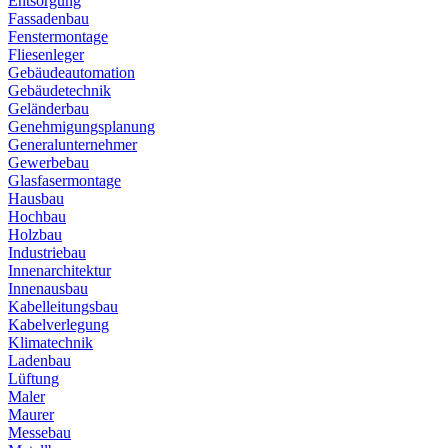
Entsorgung
Fassadenbau
Fenstermontage
Fliesenleger
Gebäudeautomation
Gebäudetechnik
Geländerbau
Genehmigungsplanung
Generalunternehmer
Gewerbebau
Glasfasermontage
Hausbau
Hochbau
Holzbau
Industriebau
Innenarchitektur
Innenausbau
Kabelleitungsbau
Kabelverlegung
Klimatechnik
Ladenbau
Lüftung
Maler
Maurer
Messebau